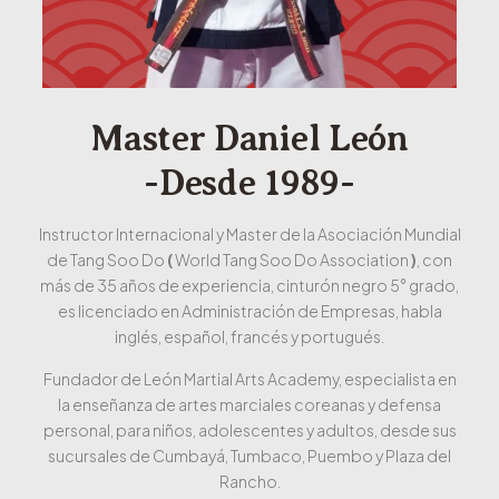
Master Daniel León
-desde 1989-
Instructor Internacional y Master de la Asociación Mundial
de Tang Soo Do
(
World Tang Soo Do Association​
)
, con
más de 35 años de experiencia, cinturón negro 5° grado,
es licenciado en Administración de Empresas, habla
inglés, español, francés y portugués.
Fundador de León Martial Arts Academy, especialista en
la enseñanza de artes marciales coreanas y defensa
personal, para niños, adolescentes y adultos, desde sus
sucursales de Cumbayá, Tumbaco, Puembo y Plaza del
Rancho.